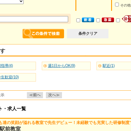
その他
条件クリア
す
指導(4)
週1日からOK(9)
駅近(1)
生歓迎(10)
表示
≪前へ
次へ≫
ト・求人一覧
も達の笑顔が溢れる教室で先生デビュー！未経験でも充実した研修制度
駅前教室