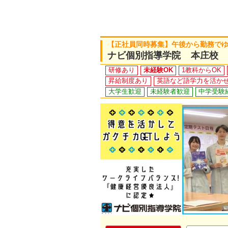
【正社員同時募集】午後から勤務で
ナビ個別指導学院 本庄校
研修あり
未経験OK
1教科からOK
昇給制度あり
英語など語学力を活か
大学生歓迎
未経験者歓迎
中学受験