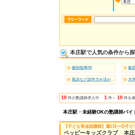
本庄駅で人気の条件から探
個別指導(9)
集団
英語など語学力を活かせる(5)
大学
10
1
10
件の塾講師求人中
件～
件を
本庄駅・未経験OKの塾講師バイ
【子ども英会話講師】週2日〜◎子ど
ペッピーキッズクラブ 本庄