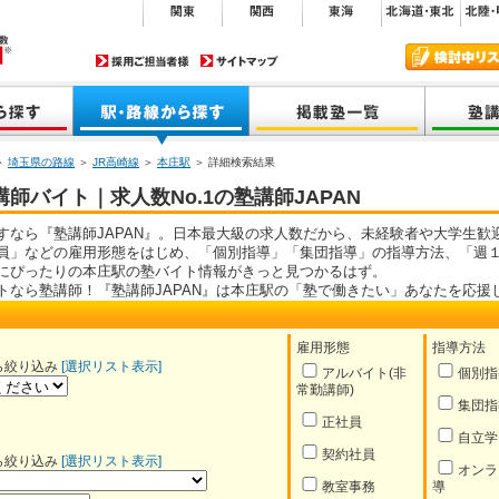
＞
埼玉県の路線
＞
JR高崎線
＞
本庄駅
＞ 詳細検索結果
師バイト｜求人数No.1の塾講師JAPAN
すなら『塾講師JAPAN』。日本最大級の求人数だから、未経験者や大学生歓
員」などの雇用形態をはじめ、「個別指導」「集団指導」の指導方法、「週１
にぴったりの本庄駅の塾バイト情報がきっと見つかるはず。
トなら塾講師！『塾講師JAPAN』は本庄駅の「塾で働きたい」あなたを応援
雇用形態
指導方法
ら絞り込み
[選択リスト表示]
アルバイト(非
個別指
常勤講師)
集団指
正社員
自立学
契約社員
ら絞り込み
[選択リスト表示]
オンラ
教室事務
導