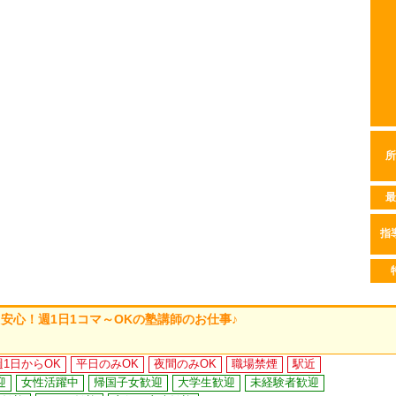
所
最
指
安心！週1日1コマ～OKの塾講師のお仕事♪
週1日からOK
平日のみOK
夜間のみOK
職場禁煙
駅近
迎
女性活躍中
帰国子女歓迎
大学生歓迎
未経験者歓迎