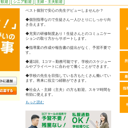
者歓迎
シニア歓迎
主婦・主夫歓迎
ベスト個別で安心の先生デビューしませんか？
◆個別指導なので生徒さん一人ひとりにしっかり向
き合えます。
◆充実の研修制度あり！生徒さんとのコミュニケー
ションの取り方からサポートします。
◆指導案の作成や報告書の提出がなく、予習不要で
す。
所
◆週1回、1コマ～勤務可能です。学校のスケジュー
ルやプライベートに合わせて働くことができます。
◆学校の先生を目指している方もたくさん働いてい
最
ます。将来に役立つ経験ができます。
指
◆社会人・主婦（主夫）の方も歓迎。スキマ時間を
有効に使えます。
もっと読む