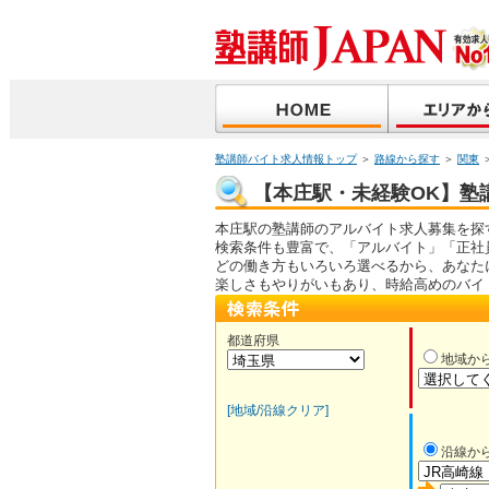
塾講師バイト求人情報トップ
＞
路線から探す
＞
関東
【本庄駅・未経験OK】塾講
本庄駅の塾講師のアルバイト求人募集を探
検索条件も豊富で、「アルバイト」「正社
どの働き方もいろいろ選べるから、あなた
楽しさもやりがいもあり、時給高めのバイ
都道府県
地域か
[地域/沿線クリア]
沿線か