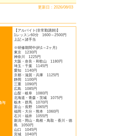
更新日：2026/08/03
【アルバイト(非常勤講師)】
1レッスン60分 1600～2500円
上記＋諸手当
※研修期間中(約1～2ヶ月)
東京 1230円
神奈川 1225円
大阪・奈良・和歌山 1180円
埼玉・千葉 1145円
愛知 1140円
京都・滋賀・兵庫 1125円
静岡 1100円
三重 1090円
広島 1085円
山梨・岐阜 1080円
北海道・青森・茨城 1075円
栃木・群馬 1070円
給与
富山・長野 1065円
福岡・大分・熊本 1060円
石川・福井 1055円
新潟・岡山・島根・鳥取・香川・徳
島 1050円
山口 1045円
宮城 1040円