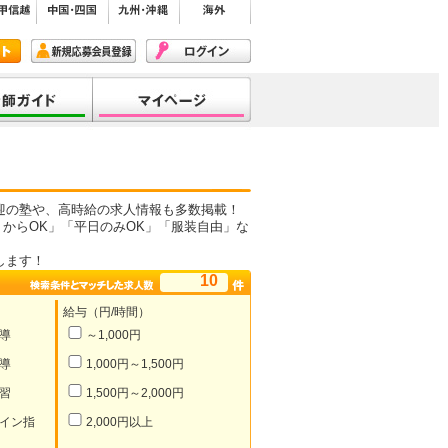
迎の塾や、高時給の求人情報も多数掲載！
からOK」「平日のみOK」「服装自由」な
します！
10
給与（円/時間）
導
～1,000円
導
1,000円～1,500円
習
1,500円～2,000円
イン指
2,000円以上