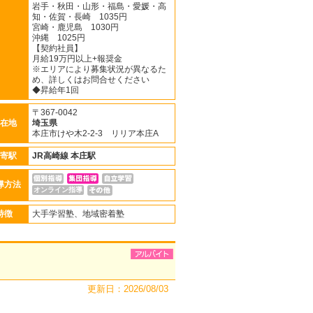
岩手・秋田・山形・福島・愛媛・高
知・佐賀・長崎 1035円
宮崎・鹿児島 1030円
沖縄 1025円
【契約社員】
月給19万円以上+報奨金
※エリアにより募集状況が異なるた
め、詳しくはお問合せください
◆昇給年1回
〒367-0042
在地
埼玉県
本庄市けや木2-2-3 リリア本庄A
寄駅
JR高崎線
本庄駅
導方法
オンライン指導
特徴
大手学習塾、地域密着塾
更新日：2026/08/03