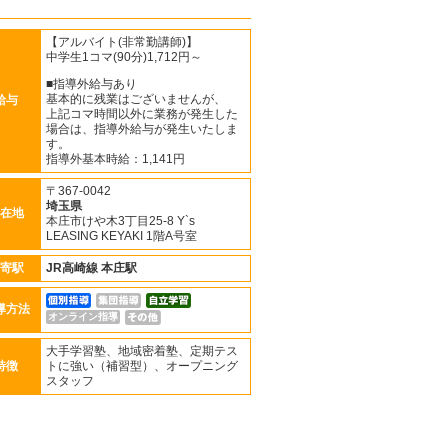
【アルバイト(非常勤講師)】
中学生1コマ(90分)1,712円～
■指導外給与あり
基本的に残業はございませんが、
給与
上記コマ時間以外に業務が発生した
場合は、指導外給与が発生いたしま
す。
指導外基本時給：1,141円
〒367-0042
埼玉県
在地
本庄市けや木3丁目25-8 Y`s
LEASING KEYAKI 1階A号室
寄駅
JR高崎線
本庄駅
導方法
オンライン指導
大手学習塾、地域密着塾、定期テス
特徴
トに強い（補習型）、オープニング
スタッフ