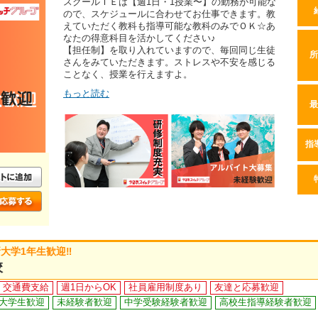
スクールＩＥは【週1日・1授業〜】の勤務が可能な
ので、スケジュールに合わせてお仕事できます。教
えていただく教科も指導可能な教科のみでＯＫ☆あ
なたの得意科目を活かしてください♪
【担任制】を取り入れていますので、毎回同じ生徒
所
さんをみていただきます。ストレスや不安を感じる
ことなく、授業を行えますよ。
もっと読む
最
指
大学1年生歓迎‼
校
交通費支給
週1日からOK
社員雇用制度あり
友達と応募歓迎
大学生歓迎
未経験者歓迎
中学受験経験者歓迎
高校生指導経験者歓迎