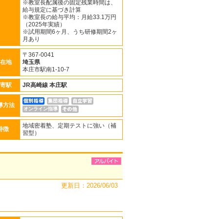
※教室長配属後の固定残業時間は、
給与規定に基づき計算
※教室長の給与平均：月給33.1万円
（2025年実績）
※試用期間6ヶ月、うち研修期間2ヶ
月あり
〒367-0041
在地
埼玉県
本庄市駅南1-10-7
寄駅
JR高崎線
本庄駅
導方法
オンライン指導
地域密着塾、定期テストに強い（補
特徴
習型）
更新日：2026/06/03