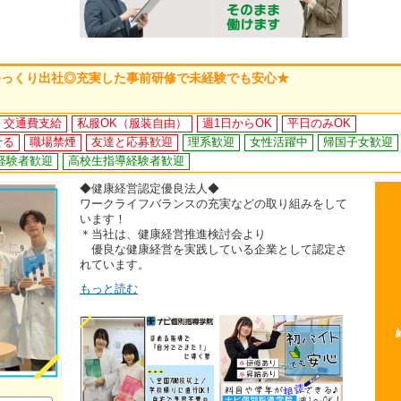
ゆっくり出社◎充実した事前研修で未経験でも安心★
交通費支給
私服OK（服装自由）
週1日からOK
平日のみOK
せる
職場禁煙
友達と応募歓迎
理系歓迎
女性活躍中
帰国子女歓迎
経験者歓迎
高校生指導経験者歓迎
◆健康経営認定優良法人◆
ワークライフバランスの充実などの取り組みをして
います！
＊当社は、健康経営推進検討会より
優良な健康経営を実践している企業として認定さ
れています。
もっと読む