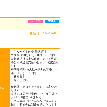
更新日：2026/07/07
【アルバイト(非常勤講師)】
コマ給（90分）1,800円〜2,199円
※授業以外の事務作業・テスト監督
等にも別途お支払いします！(規定あ
り)
※研修期間中(入社〜約3ヶ月間)コマ
給（90分）1,712円
【正社員】
月給25万円以上
※経験・能力等を考慮し、決定いた
給与
します
※上記は固定残業代（37,475円以上
／23.06時間）を含みます
固定残業代は残業がない場合も支
給し、超過分は別途支給いたします