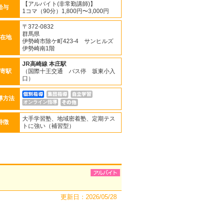
【アルバイト(非常勤講師)】
給与
1コマ（90分）1,800円〜3,000円
〒372-0832
群馬県
在地
伊勢崎市除ケ町423-4 サンヒルズ
伊勢崎南1階
JR高崎線
本庄駅
寄駅
（国際十王交通 バス停 坂東小入
口）
導方法
オンライン指導
大手学習塾、地域密着塾、定期テス
特徴
トに強い（補習型）
更新日：2026/05/28