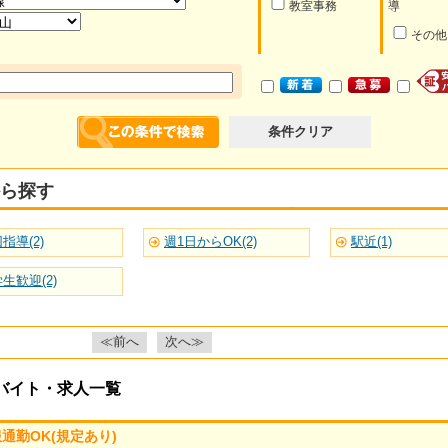
教室事務
導
その他
条件クリア
ら探す
指導(2)
週1日からOK(2)
駅近(1)
生歓迎(2)
≪前へ
次へ≫
バイト・求人一覧
通勤OK(規定あり)