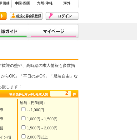
生歓迎の塾や、高時給の求人情報も多数掲
からOK」「平日のみOK」「服装自由」な
応援します！
2
給与（円/時間）
導
～1,000円
導
1,000円～1,500円
習
1,500円～2,000円
イン指
2,000円以上