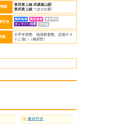
東武東上線
武蔵嵐山駅
寄駅
東武東上線
つきのわ駅
導方法
オンライン指導
大手学習塾、地域密着塾、定期テス
特徴
トに強い（補習型）
東武竹沢