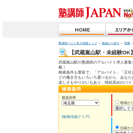
塾講師バイト求人情報トップ
＞
路線から探す
＞
関東
【武蔵嵐山駅・未経験OK】
武蔵嵐山駅の塾講師のアルバイト求人募集
載！
検索条件も豊富で、「アルバイト」「正社
どの働き方もいろいろ選べるから、あなた
楽しさもやりがいもあり、時給高めのバイ
都道府県
地域か
[地域/沿線クリア]
沿線か