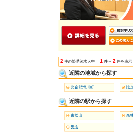
2
1
2
件の塾講師求人中
件～
件を表示
近隣の地域から探す
比企郡滑川町
比
近隣の駅から探す
東松山
森
男衾