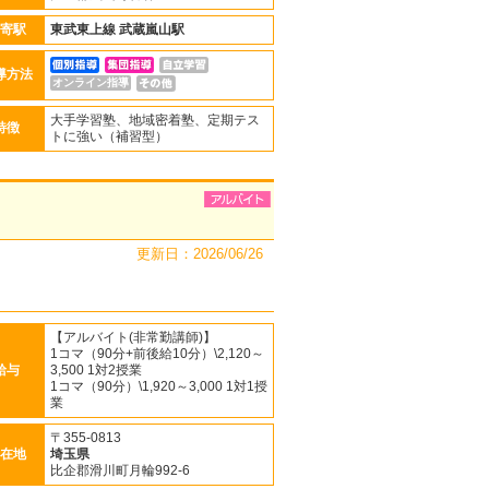
寄駅
東武東上線
武蔵嵐山駅
導方法
オンライン指導
大手学習塾、地域密着塾、定期テス
特徴
トに強い（補習型）
更新日：2026/06/26
【アルバイト(非常勤講師)】
1コマ（90分+前後給10分）\2,120～
給与
3,500 1対2授業
1コマ（90分）\1,920～3,000 1対1授
業
〒355-0813
在地
埼玉県
比企郡滑川町月輪992-6