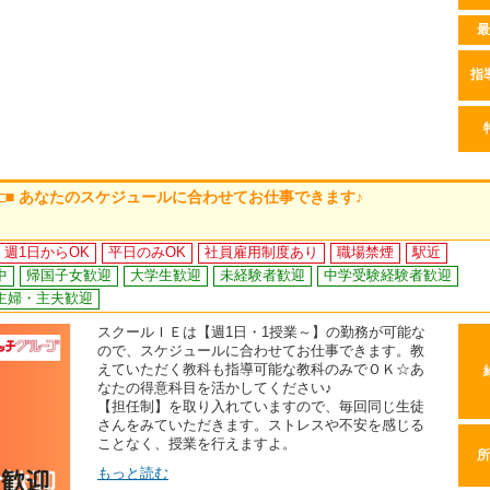
最
指
 □■ あなたのスケジュールに合わせてお仕事できます♪
週1日からOK
平日のみOK
社員雇用制度あり
職場禁煙
駅近
中
帰国子女歓迎
大学生歓迎
未経験者歓迎
中学受験経験者歓迎
主婦・主夫歓迎
スクールＩＥは【週1日・1授業～】の勤務が可能な
ので、スケジュールに合わせてお仕事できます。教
えていただく教科も指導可能な教科のみでＯＫ☆あ
なたの得意科目を活かしてください♪
【担任制】を取り入れていますので、毎回同じ生徒
さんをみていただきます。ストレスや不安を感じる
ことなく、授業を行えますよ。
所
もっと読む