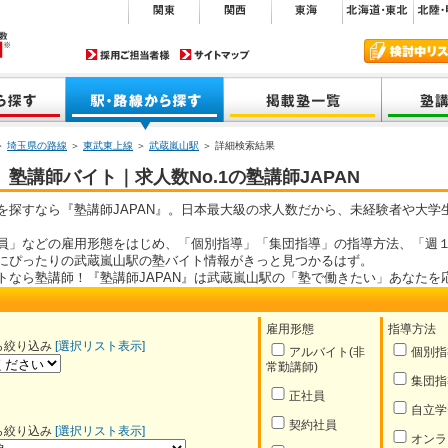
＞
埼玉県の路線
＞
東武東上線
＞
武蔵嵐山駅
＞ 詳細検索結果
塾講師バイト｜求人数No.1の塾講師JAPAN
を探すなら『塾講師JAPAN』。日本最大級の求人数だから、未経験者や大学
員」などの雇用形態をはじめ、「個別指導」「集団指導」の指導方法、「週１
にぴったりの武蔵嵐山駅の塾バイト情報がきっと見つかるはず。
トなら塾講師！『塾講師JAPAN』は武蔵嵐山駅の「塾で働きたい」あなたを
雇用形態
指導方法
ら絞り込み
[選択リスト表示]
アルバイト(非
個別指
常勤講師)
集団指
正社員
自立学
契約社員
ら絞り込み
[選択リスト表示]
オンラ