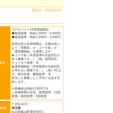
更新日：2026/07/16
【アルバイト(非常勤講師)】
◆集団指導：時給2,300円～5,000円
◆個別指導：時給1,300円～3,000円
休憩以外の在室時間は、仕事内容に
より「授業給」か「コーチ給」か
「運営補助給」を適用します。
★コーチ給（学習指導や生徒対応が
伴う業務です。）（例）質問対応、
給与
チューター指導 等
★運営補助給（学習指導や生徒対応
が伴わない業務です。）（例）PC入
力、掲示作成、書類処理 等
担当した業務ごとに手当てを必ず支
給します。
※研修給は時給1150円です
→研修時間の目安 集団指導：15回
程度／個別指導：5回程度
〒355-0221
在地
埼玉県
比企郡嵐山町菅谷459-1