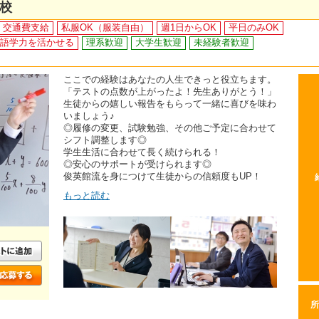
校
交通費支給
私服OK（服装自由）
週1日からOK
平日のみOK
語学力を活かせる
理系歓迎
大学生歓迎
未経験者歓迎
ここでの経験はあなたの人生できっと役立ちます。
「テストの点数が上がったよ！先生ありがとう！」
生徒からの嬉しい報告をもらって一緒に喜びを味わ
いましょう♪
◎履修の変更、試験勉強、その他ご予定に合わせて
シフト調整します◎
学生生活に合わせて長く続けられる！
◎安心のサポートが受けられます◎
俊英館流を身につけて生徒からの信頼度もUP！
もっと読む
所