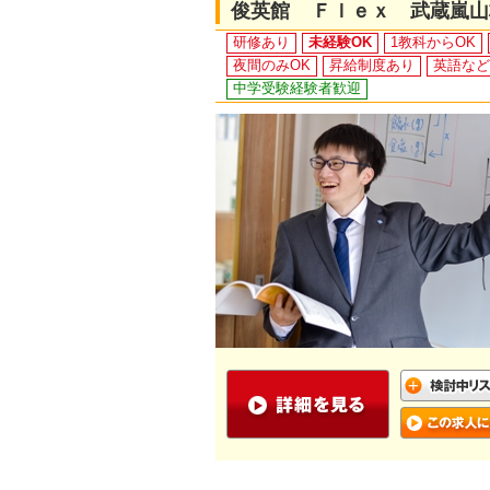
俊英館 Ｆｌｅｘ 武蔵嵐山
研修あり
未経験OK
1教科からOK
夜間のみOK
昇給制度あり
英語など
中学受験経験者歓迎