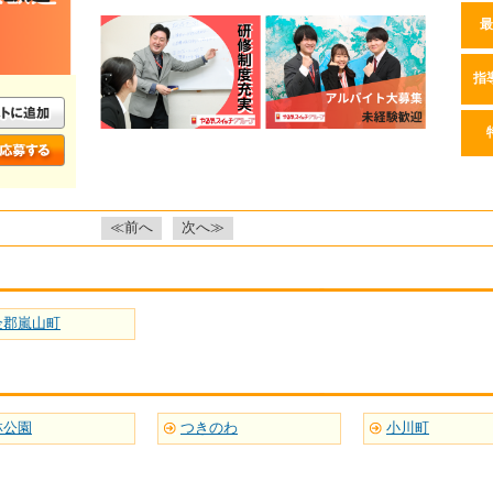
最
指
≪前へ
次へ≫
企郡嵐山町
林公園
つきのわ
小川町