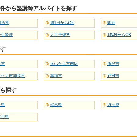
件から塾講師アルバイトを探す
団指導
週1日からOK
駅近
学生歓迎
大手学習塾
1教科からOK
す
谷市
さいたま市南区
所沢市
いたま市浦和区
草加市
戸田市
ら探す
木県
群馬県
埼玉県
奈川県