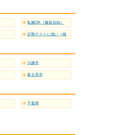
私服OK（服装自由）
定期テストに強い（補習型）
川越市
富士見市
千葉県