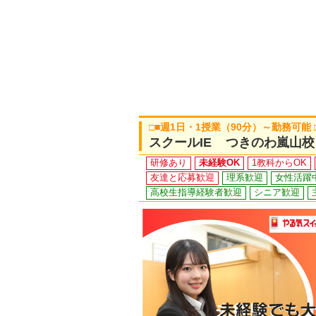
□■週1日・1授業（90分）～勤務可能
スクールIE つきのわ嵐山校
研修あり
未経験OK
1教科からOK
友達と応募歓迎
理系歓迎
女性活躍
高校生指導経験者歓迎
シニア歓迎