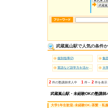
武蔵嵐山駅で人気の条件か
個別指導(2)
集団
英語など語学力を活かせる(1)
大学
2
1
2
件の塾講師求人中
件～
件を表示
武蔵嵐山駅・未経験OKの塾講師
大学1年生歓迎♪未経験OK♪茶髪・私服