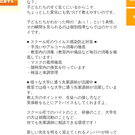
な？」
子どもたちのすぐ近くにいるからこそ、
ちょっとした変化にも気づけて教えやすいのです。
子どもたちがわかった時の「あっ！」という表情。
その瞬間を見られるのは個別指導ならではのヤリガ
イです。
■ スクールIEのウイルス感染防止対策 ■
・手洗いやアルコール消毒の徹底
・教室内の消毒（教室内や備品など毎日の消毒を徹
底しています）
・マスクの着用徹底
・随時室内の換気を行っています
・検温と体調管理
■ 様々な大学に通う先輩講師が活躍中 ■
教室では様々な大学に通う先輩講師が活躍していま
す。
教え方のポイントや、生徒への接し方など
実体験をもとにアドバイスもしてくれますよ。
スクールIEでのバイトのこと、研修のこと、大学生
の方は就職活動のことなど…
何でも先輩講師に相談できる環境です！
新しい先生を明るく迎えてくれるメンバーが待って