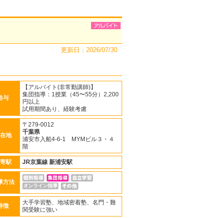
更新日：2026/07/30
【アルバイト(非常勤講師)】
集団指導：1授業（45〜55分）2,200
給与
円以上
試用期間あり、経験考慮
〒279-0012
千葉県
在地
浦安市入船4-6-1 MYMビル３・４
階
寄駅
JR京葉線
新浦安駅
導方法
オンライン指導
大手学習塾、地域密着塾、名門・難
特徴
関受験に強い