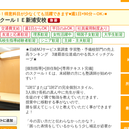
得意科目が少なくても活躍できます■週1日×90分～OK♪■
クールＩＥ新浦安校
交通費支給
週1日からOK
平日のみOK
社員雇用制度あり
友達と応募歓迎
理系歓迎
女性活躍中
帰国子女歓迎
大学生歓迎
高校生指導経験者歓迎
シニア歓迎
主婦・主夫歓迎
★日経MJサービス業調査 学習塾・予備校部門の売上
高ランキング 3連覇首位達成のやる気スイッチグル
ープ★
[個別指導]×[担任制]×[専用テキスト完備]
のスクールＩＥは、未経験の方にも塾講師が始めや
すい！
所
"1対1"または"1対2"の完全個別スタイル。
3人掛け長机の真ん中に先生が座り、
生徒のすぐ隣で勉強を教えていただきます。
授業中に移動する事がないので、
腰を据えてじっくりと教えていただく事ができます
最
よ！
「今の言い方だと伝わらなかったかな？」
「困った表情をしているからもう少し補足が必要か
指