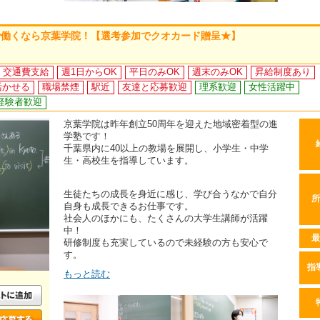
で働くなら京葉学院！【選考参加でクオカード贈呈★】
交通費支給
週1日からOK
平日のみOK
週末のみOK
昇給制度あり
活かせる
職場禁煙
駅近
友達と応募歓迎
理系歓迎
女性活躍中
経験者歓迎
京葉学院は昨年創立50周年を迎えた地域密着型の進
学塾です！
千葉県内に40以上の教場を展開し、小学生・中学
生・高校生を指導しています。
生徒たちの成長を身近に感じ、学び合うなかで自分
所
自身も成長できるお仕事です。
社会人のほかにも、たくさんの大学生講師が活躍
中！
最
研修制度も充実しているので未経験の方も安心で
す。
指
もっと読む