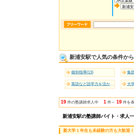
新浦安駅で人気の条件から
個別指導(13)
集団
英語など語学力を活かせる(12)
大学
19
1
19
件の塾講師求人中
件～
件を
新浦安駅の塾講師バイト・求人
新大学１年生も未経験の方も大歓迎！