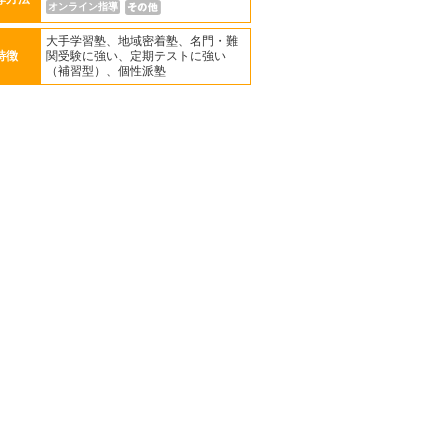
オンライン指導
大手学習塾、地域密着塾、名門・難
特徴
関受験に強い、定期テストに強い
（補習型）、個性派塾