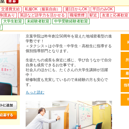
室
交通費支給
私服OK（服装自由）
週1日からOK
平日のみOK
制度あり
英語など語学力を活かせる
職場禁煙
駅近
友達と応募歓迎
大学生歓迎
未経験者歓迎
中学受験経験者歓迎
迎
京葉学院は昨年創立50周年を迎えた地域密着型の進
学塾です！
＜タクシス＞は小学生・中学生・高校生に指導する
個別指導部門となります。
生徒たちの成長を身近に感じ、学び合うなかで自分
所
自身も成長できるお仕事です。
社会人のほかにも、たくさんの大学生講師が活躍
最
中！
研修制度も充実しているので未経験の方も安心で
す。
指
もっと読む