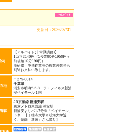
更新日：2026/07/31
【アルバイト(非常勤講師)】
1コマ2140円（1授業90分1950円＋
給与
前後給10分190円）
※研修・事務作業等の授業外業務も
別途お支払い致します。
〒279-0014
千葉県
在地
浦安市明海5-6-8 ラ・フィネス新浦
安ベイモール１階
JR京葉線
新浦安駅
東京メトロ東西線 浦安駅
寄駅
新浦安よりバス7分※「ベイモール」
下車 【了徳寺大学＆明海大学近
く、焼肉「新羅」さん隣り】
導方法