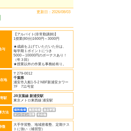
更新日：2026/08/03
【アルバイト(非常勤講師)】
1授業(80分)1600円～3000円
★成績を上げていただいた分は、
給与
毎学期１ポイントにつき
5000～10000円のボーナスあり！
（年３回）
★授業以外の作業も事務給有り。
〒279-0012
千葉県
在地
浦安市入船1-5-2 NBF新浦安タワー
7F 711号室
JR京葉線
新浦安駅
寄駅
東京メトロ東西線 浦安駅
導方法
オンライン指導
大手学習塾、地域密着塾、定期テス
特徴
トに強い（補習型）