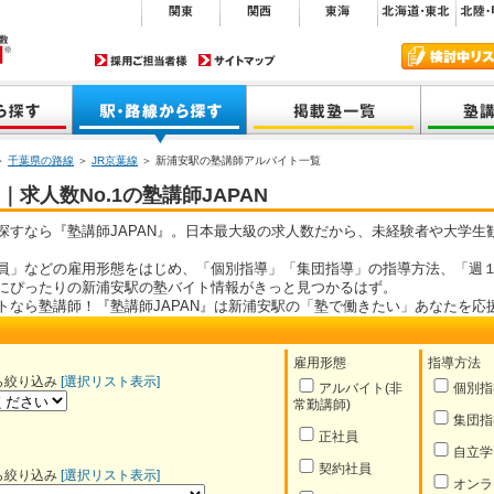
＞
千葉県の路線
＞
JR京葉線
＞ 新浦安駅の塾講師アルバイト一覧
求人数No.1の塾講師JAPAN
探すなら『塾講師JAPAN』。日本最大級の求人数だから、未経験者や大学生
員」などの雇用形態をはじめ、「個別指導」「集団指導」の指導方法、「週１
にぴったりの新浦安駅の塾バイト情報がきっと見つかるはず。
トなら塾講師！『塾講師JAPAN』は新浦安駅の「塾で働きたい」あなたを応
雇用形態
指導方法
ら絞り込み
[選択リスト表示]
アルバイト(非
個別指
常勤講師)
集団指
正社員
自立学
契約社員
ら絞り込み
[選択リスト表示]
オンラ