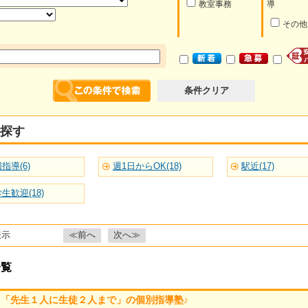
教室事務
導
その他
条件クリア
探す
指導(6)
週1日からOK(18)
駅近(17)
生歓迎(18)
表示
≪前へ
次へ≫
一覧
「先生１人に生徒２人まで」の個別指導塾♪