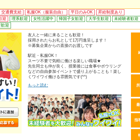
交通費支給
私服OK（服装自由）
平日のみOK
昇給制度あり
歓迎
理系歓迎
女性活躍中
帰国子女歓迎
大学生歓迎
未経験者歓迎
者歓迎
友人と一緒に来ることも歓迎！
採用されたらお礼として1万円進呈します！
※募集企業からの直接のお渡しです
駅近・私服OK！
スーツ不要で気軽に働ける楽しい職場★
先生同士も仲が良く、授業後には食事やボウリング
などの自由参加イベントで盛り上がることも！楽し
くワイワイ働ける雰囲気です(^^)
もっと読む
所
最
指