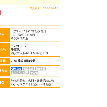
更新日：2026/07/30
【アルバイト(非常勤講師)】
給与
1コマ90分 1800円～
※試用期間あり
〒279-0012
在地
千葉県
浦安市入船4-6-1 MYMビル2F
寄駅
JR京葉線
新浦安駅
導方法
オンライン指導
地域密着塾、名門・難関受験に強
特徴
い、定期テストに強い（補習型）