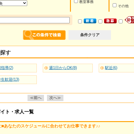
教室事務
その他
条件クリア
探す
指導(2)
週1日からOK(8)
駅近(6)
生歓迎(13)
≪前へ
次へ≫
バイト・求人一覧
 □■あなたのスケジュールに合わせてお仕事できます♪♪