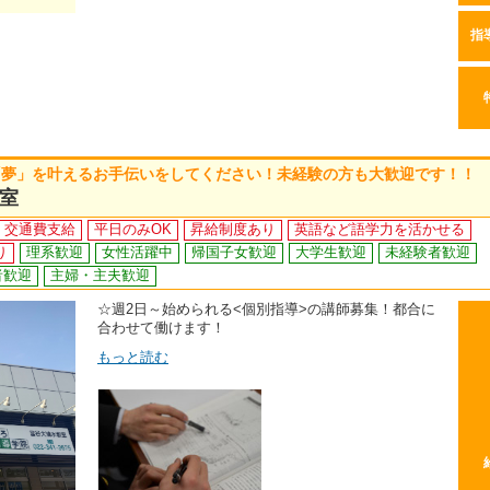
指
「夢」を叶えるお手伝いをしてください！未経験の方も大歓迎です！！
室
交通費支給
平日のみOK
昇給制度あり
英語など語学力を活かせる
り
理系歓迎
女性活躍中
帰国子女歓迎
大学生歓迎
未経験者歓迎
者歓迎
主婦・主夫歓迎
☆週2日～始められる<個別指導>の講師募集！都合に
合わせて働けます！
もっと読む