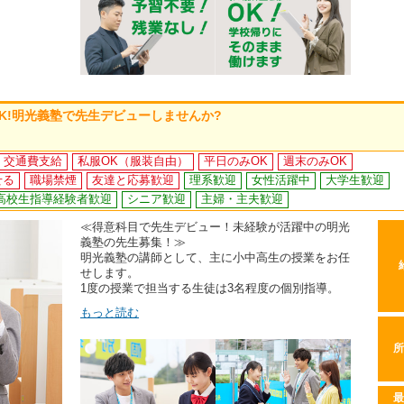
K!明光義塾で先生デビューしませんか?
交通費支給
私服OK（服装自由）
平日のみOK
週末のみOK
せる
職場禁煙
友達と応募歓迎
理系歓迎
女性活躍中
大学生歓迎
高校生指導経験者歓迎
シニア歓迎
主婦・主夫歓迎
≪得意科目で先生デビュー！未経験が活躍中の明光
義塾の先生募集！≫
明光義塾の講師として、主に小中高生の授業をお任
せします。
1度の授業で担当する生徒は3名程度の個別指導。
もっと読む
所
最