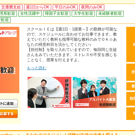
交通費支給
週1日からOK
平日のみOK
夜間のみOK
理系歓迎
女性活躍中
帰国子女歓迎
大学生歓迎
未経験者歓迎
者歓迎
スクールＩＥは【週1日・1授業～】の勤務が可能な
ので、スケジュールに合わせてお仕事できます。教
えていただく教科も指導可能な教科のみでＯＫ☆あ
なたの得意科目を活かしてください♪
【担任制】を取り入れていますので、毎回同じ生徒
さんをみていただきます。ストレスや不安を感じる
ことなく、授業を行えますよ。
もっと読む
所
最
指