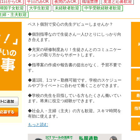
週1日からOK
平日のみOK
夜間のみOK
職場禁煙
友達と応募歓迎
帰国子女歓迎
大学生歓迎
未経験者歓迎
中学受験経験者歓迎
主婦・主夫歓迎
ベスト個別で安心の先生デビューしませんか？
◆個別指導なので生徒さん一人ひとりにしっかり向
き合えます。
◆充実の研修制度あり！生徒さんとのコミュニケー
ションの取り方からサポートします。
◆指導案の作成や報告書の提出がなく、予習不要で
す。
所
◆週1回、1コマ～勤務可能です。学校のスケジュー
ルやプライベートに合わせて働くことができます。
◆学校の先生を目指している方もたくさん働いてい
最
ます。将来に役立つ経験ができます。
指
◆社会人・主婦（主夫）の方も歓迎。スキマ時間を
有効に使えます。
もっと読む