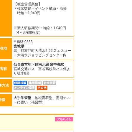
【教室管理業務】
・模試監督・イベント補助・清掃
時給：1,040円
※新人研修期間中 時給：1,040円
（4～8時間程度）
〒983-0833
宮城県
在地
黒川郡富谷町大清水2-22-2 エスコー
ト大清水ショッピングセンター内
仙台市営地下鉄南北線
泉中央駅
寄駅
宮城交通バス 富谷高校前バス停よ
り徒歩8分
導方法
オンライン指導
大手学習塾
、地域密着塾、定期テス
特徴
トに強い（補習型）