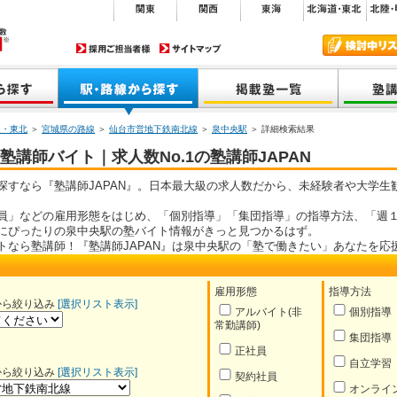
道・東北
＞
宮城県の路線
＞
仙台市営地下鉄南北線
＞
泉中央駅
＞ 詳細検索結果
講師バイト｜求人数No.1の塾講師JAPAN
探すなら『塾講師JAPAN』。日本最大級の求人数だから、未経験者や大学生
員」などの雇用形態をはじめ、「個別指導」「集団指導」の指導方法、「週１
にぴったりの泉中央駅の塾バイト情報がきっと見つかるはず。
トなら塾講師！『塾講師JAPAN』は泉中央駅の「塾で働きたい」あなたを応
雇用形態
指導方法
から絞り込み
[選択リスト表示]
アルバイト(非
個別指導
常勤講師)
集団指導
正社員
自立学習
から絞り込み
[選択リスト表示]
契約社員
オンライ