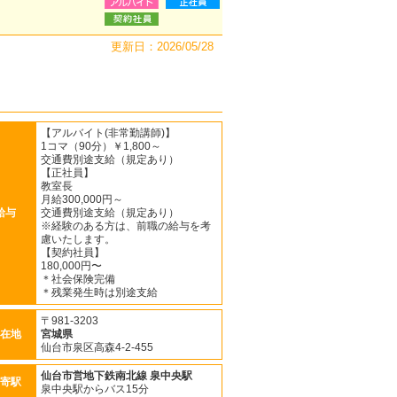
更新日：2026/05/28
【アルバイト(非常勤講師)】
1コマ（90分）￥1,800～
交通費別途支給（規定あり）
【正社員】
教室長
月給300,000円～
給与
交通費別途支給（規定あり）
※経験のある方は、前職の給与を考
慮いたします。
【契約社員】
180,000円〜
＊社会保険完備
＊残業発生時は別途支給
〒981-3203
在地
宮城県
仙台市泉区高森4-2-455
仙台市営地下鉄南北線
泉中央駅
寄駅
泉中央駅からバス15分