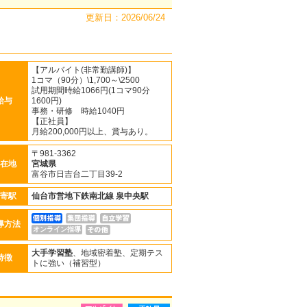
更新日：2026/06/24
【アルバイト(非常勤講師)】
1コマ（90分）\1,700～\2500
試用期間時給1066円(1コマ90分
給与
1600円)
事務・研修 時給1040円
【正社員】
月給200,000円以上、賞与あり。
〒981-3362
在地
宮城県
富谷市日吉台二丁目39‐2
寄駅
仙台市営地下鉄南北線
泉中央駅
導方法
オンライン指導
大手学習塾
、地域密着塾、定期テス
特徴
トに強い（補習型）