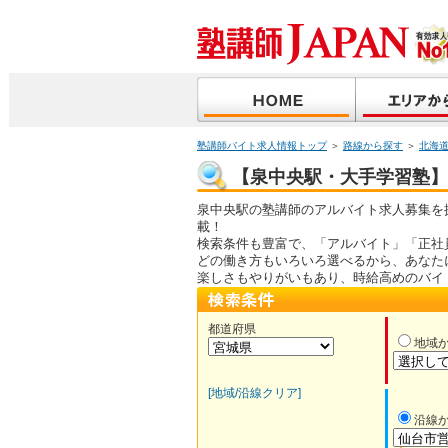
塾講師バイト求人情報トップ
＞
路線から探す
＞
北海
【泉中央駅・大手学習塾】塾
泉中央駅の塾講師のアルバイト求人募集を
載！
検索条件も豊富で、「アルバイト」「正社
どの働き方もいろいろ選べるから、あなた
楽しさもやりがいもあり、時給高めのバイ
都道府県
地域
[地域/沿線クリア]
沿線