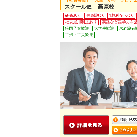
【社員募集】「先生」から「プロデ
スクールIE 高森校
研修あり
未経験OK
1教科からOK
社員雇用制度あり
英語など語学力を
帰国子女歓迎
大学生歓迎
未経験者
主婦・主夫歓迎