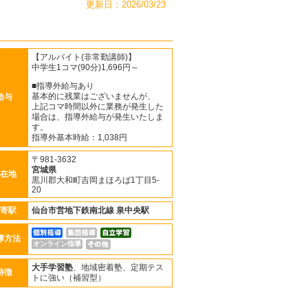
更新日：2026/03/23
【アルバイト(非常勤講師)】
中学生1コマ(90分)1,696円～
■指導外給与あり
基本的に残業はございませんが、
給与
上記コマ時間以外に業務が発生した
場合は、指導外給与が発生いたしま
す。
指導外基本時給：1,038円
〒981-3632
宮城県
在地
黒川郡大和町吉岡まほろば1丁目5-
20
寄駅
仙台市営地下鉄南北線
泉中央駅
導方法
オンライン指導
大手学習塾
、地域密着塾、定期テス
特徴
トに強い（補習型）