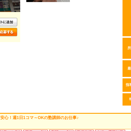
所
最
指
安心！週1日1コマ～OKの塾講師のお仕事♪