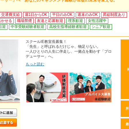
ューサー」へ あなたのマネジメント経験が生徒の未来を変える。
交通費支給
週1日からOK
平日のみOK
週末のみOK
昇給制度あり
活かせる
職場禁煙
友達と応募歓迎
理系歓迎
女性活躍中
歓迎
中学受験経験者歓迎
高校生指導経験者歓迎
シニア歓迎
スクールIE教室長募集！
「先生」と呼ばれるだけじゃ、物足りない。
一人ひとりの人生に伴走し、一拠点を動かす「プロ
デューサー」へ。
もっと読む
所
最