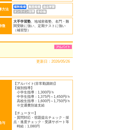
導方法
オンライン指導
大手学習塾
、地域密着塾、名門・難
特徴
関受験に強い、定期テストに強い
（補習型）
更新日：2026/05/26
【アルバイト(非常勤講師)】
【個別指導】
小学生指導：1,300円/ｈ
中学生指導：1,375円～1,450円/ｈ
高校生指導：1,600円～1,750円/ｈ
※交通費別途支給
【チューター】
・質問対応・宿題提出チェック・採
点・進度チェック・受講サポート等
給与
時給：1,080円