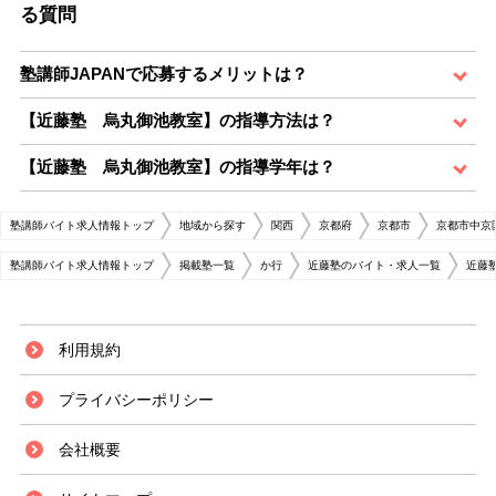
る質問
塾講師JAPANで応募するメリットは？
【近藤塾 烏丸御池教室】の指導方法は？
【近藤塾 烏丸御池教室】の指導学年は？
塾講師バイト求人情報トップ
地域から探す
関西
京都府
京都市
京都市中京
塾講師バイト求人情報トップ
掲載塾一覧
か行
近藤塾のバイト・求人一覧
近藤
利用規約
プライバシーポリシー
会社概要