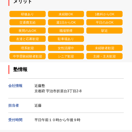
メリット
研修あり
未経験OK
1教科からOK
交通費支給
週1日からOK
平日のみOK
夜間のみOK
職場禁煙
駅近
友達と応募歓迎
駐車場あり
理系歓迎
女性活躍中
未経験者歓迎
中学受験経験者歓迎
シニア歓迎
主婦・主夫歓迎
塾情報
会社情報
近藤塾
京都府 宇治市折居台3丁目2-8
担当者
近藤
受付時間
平日午前１０時から午後９時