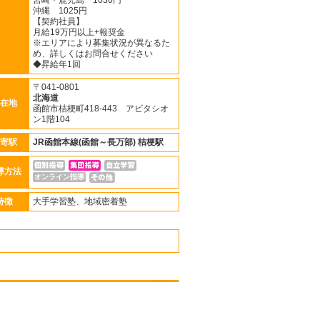
宮崎・鹿児島 1030円
沖縄 1025円
【契約社員】
月給19万円以上+報奨金
※エリアにより募集状況が異なるた
め、詳しくはお問合せください
◆昇給年1回
〒041-0801
北海道
在地
函館市桔梗町418-443 アビタシオ
ン1階104
寄駅
JR函館本線(函館～長万部)
桔梗駅
導方法
オンライン指導
特徴
大手学習塾、地域密着塾