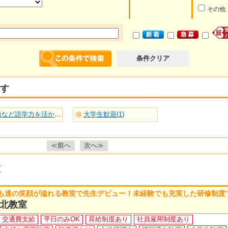
その他
条件クリア
す
英語など語学力を活かせる(1)
大学生歓迎(1)
≪前へ
次へ≫
覧
も達の笑顔が溢れる教室で先生デビュー！未経験でも充実した研修制度
北教室
交通費支給
平日のみOK
昇給制度あり
社員雇用制度あり