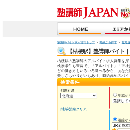
塾講師バイト求人情報トップ
＞
路線から探す
＞
北海
【桔梗駅】塾講師バイト｜求
桔梗駅の塾講師のアルバイト求人募集を探
検索条件も豊富で、「アルバイト」「正社
どの働き方もいろいろ選べるから、あなた
楽しさもやりがいもあり、時給高めのバイ
都道府県
地域か
[地域/沿線クリア]
沿線か