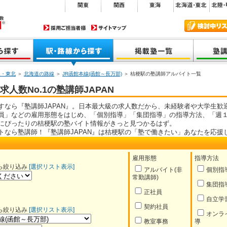
道・東北
＞
北海道の路線
＞
JR函館本線(函館～長万部)
＞ 桔梗駅の塾講師アルバイト一覧
人数No.1の塾講師JAPAN
すなら『塾講師JAPAN』。日本最大級の求人数だから、未経験者や大学生歓
員」などの雇用形態をはじめ、「個別指導」「集団指導」の指導方法、「週１
にぴったりの桔梗駅の塾バイト情報がきっと見つかるはず。
トなら塾講師！『塾講師JAPAN』は桔梗駅の「塾で働きたい」あなたを応援
雇用形態
指導方法
ら絞り込み
[選択リスト表示]
アルバイト(非
個別指
常勤講師)
集団指
正社員
自立学
契約社員
ら絞り込み
[選択リスト表示]
オンラ
教室事務
導