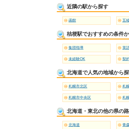
近隣の駅から探す
函館
五
桔梗駅でおすすめの条件か
集団指導
未経験OK
契
北海道で人気の地域から探
札幌市北区
札
札幌市中央区
札
北海道・東北の他の県の路
北海道
青