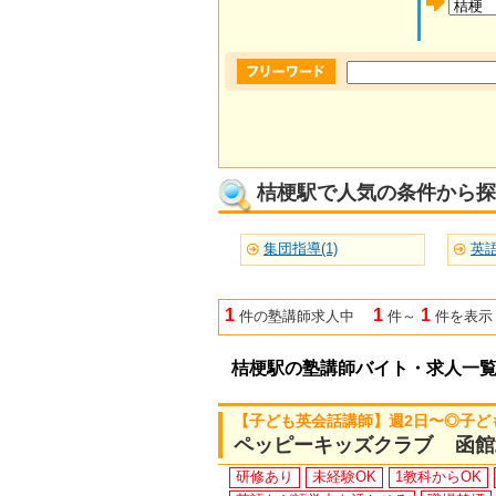
桔梗駅で人気の条件から探
集団指導(1)
1
1
1
件の塾講師求人中
件～
件を表示
桔梗駅の塾講師バイト・求人一
【子ども英会話講師】週2日〜◎子ど
ペッピーキッズクラブ 函館
研修あり
未経験OK
1教科からOK