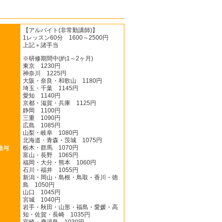
【アルバイト(非常勤講師)】
1レッスン60分 1600～2500円
上記＋諸手当
※研修期間中(約1～2ヶ月)
東京 1230円
神奈川 1225円
大阪・奈良・和歌山 1180円
埼玉・千葉 1145円
愛知 1140円
京都・滋賀・兵庫 1125円
静岡 1100円
三重 1090円
広島 1085円
山梨・岐阜 1080円
北海道・青森・茨城 1075円
栃木・群馬 1070円
給与
富山・長野 1065円
福岡・大分・熊本 1060円
石川・福井 1055円
新潟・岡山・島根・鳥取・香川・徳
島 1050円
山口 1045円
宮城 1040円
岩手・秋田・山形・福島・愛媛・高
知・佐賀・長崎 1035円