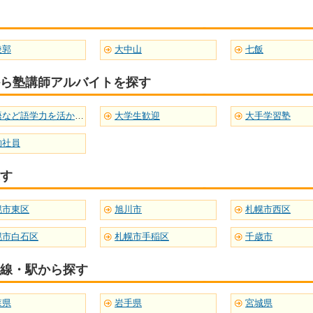
稜郭
大中山
七飯
ら塾講師アルバイトを探す
英語など語学力を活かせる
大学生歓迎
大手学習塾
約社員
す
幌市東区
旭川市
札幌市西区
幌市白石区
札幌市手稲区
千歳市
線・駅から探す
森県
岩手県
宮城県