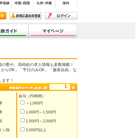
迎の塾や、高時給の求人情報も多数掲載！
からOK」「平日のみOK」「服装自由」な
します！
1
給与（円/時間）
導
～1,000円
導
1,000円～1,500円
習
1,500円～2,000円
イン指
2,000円以上