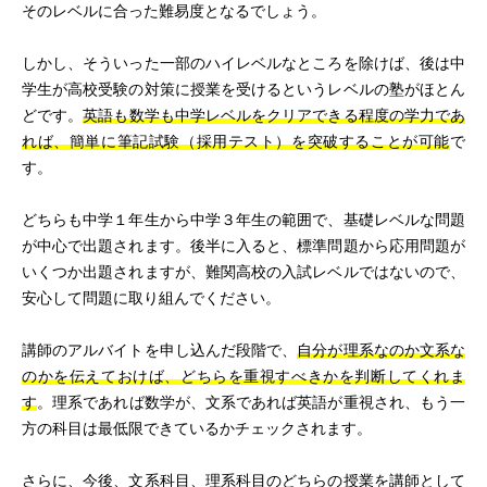
そのレベルに合った難易度となるでしょう。
しかし、そういった一部のハイレベルなところを除けば、後は中
学生が高校受験の対策に授業を受けるというレベルの塾がほとん
どです。
英語も数学も中学レベルをクリアできる程度の学力であ
れば、簡単に筆記試験（採用テスト）を突破することが可能
で
す。
どちらも中学１年生から中学３年生の範囲で、基礎レベルな問題
が中心で出題されます。後半に入ると、標準問題から応用問題が
いくつか出題されますが、難関高校の入試レベルではないので、
安心して問題に取り組んでください。
講師のアルバイトを申し込んだ段階で、
自分が理系なのか文系な
のかを伝えておけば、どちらを重視すべきかを判断してくれま
す
。理系であれば数学が、文系であれば英語が重視され、もう一
方の科目は最低限できているかチェックされます。
さらに、今後、文系科目、理系科目のどちらの授業を講師として