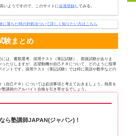
や髪
高いようですので、このサイトに
会員登録
してみる。
・塾
・塾
験に落ちた時の対処法ついて詳しく知りたい方はこちら
師の
・ナ
試験まとめ
ら給
・塾
理由
めには、書類選考、採用テスト（筆記試験）、面接試験がありま
かったりしますが、志望動機や自己ＰＲについて、どのように指導
・個
ポイントです。採用テスト（筆記試験）では特に英語や数学などの
料・
・関
介（自己ＰＲ）については必須事項と考えておきましょう。熱意を
ら給
が塾講師のアルバイト合格を引き寄せるでしょう。
・塾
でO
・塾
きる
ら塾講師JAPAN(ジャパン)！
・派
トと