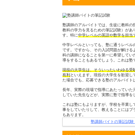
塾講師のアルバイトでは、生徒に教科の
教科の学力を見るための筆記試験）があ
す。特に
中学レベルの英語や数学を担当
中学レベルといっても、塾に通うレベル
です。ですから、その入試問題が解ける
科の講師になることを第一に希望してい
導をすることもあるでしょう。これは塾
現役の大学生は、そういったいわゆる受
有利
といえます。現役の大学生を歓迎し
た場合でも、応募できる塾のアルバイト
長年、実際の現場で指導にあたっていた
していた先生などが、実際に塾で指導を
これは塾にもよりますが、学校を卒業し
事をしていたりして、教えることにはブ
もあります。
塾講師バイトの筆記試験