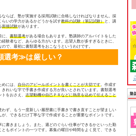
るならば、塾が実施する採用試験に合格しなければなりません。採
くらいの学力があるかどうかを試す
教科の試験（筆記試験）
と、講
る
面接試験
があります。
前に、
書類選考
がある場合もあります。塾講師のアルバイトをした
の経験者など、あらゆる方がいます。志望人数が多すぎるときに、
なので、最初に書類選考をおこなうというわけです。
類選考≫は厳しい？
ためには、
自分のアピールポイントを書くことが大切です
。作成す
、きれいな字で手書き作成する方が良いとされています。書類選考
ントをおさえ、
志望動機や自己ＰＲなどに熱意を込めて伝えること
使わず、もう一度新しい履歴書に手書きで書き直すことが望ましい
んが、できるだけ丁寧な字で作成することが重要なポイントです。
寧に書きましょう。また、週どのぐらい仕事ができるかといった勤
こともポイントの一つです。募集の曜日や時間をよく見て、できる