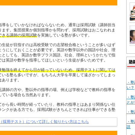
指導をしていかなければならないため、通常は採用試験（講師担当
ります。集団授業か個別指導かを問わず、採用試験はおこなわれま
できる講師の採用試験
を実施している塾が多いです。
の生徒が目指すのは高校受験での志望校合格ということが多いはず
ようにしておくことが必要です。英語や数学以外の国語や社会、理
たとしても、英語か数学プラス国語、社会、理科というかたちで指
では英語や数学を指導してほしいという生徒が多いためです。
験勉強を終えてから日が経っていないため、採用テストに関しては
ている塾も多いですが、もちろん大学を卒業して遠ざかってしまっ
はあります。
・塾
い？
元講師の方や、塾以外の指導の場、例えば学校などで教科の指導を
している場合も当然あります。
・塾
とが
てから長い時間が経っていたり、教科の指導とはあまり関係ない仕
ランクがある方でも、採用試験がきちんとできれば仕事ができる塾
・塾
・塾
（採用テスト）について詳しく知りたい方はこちら
説