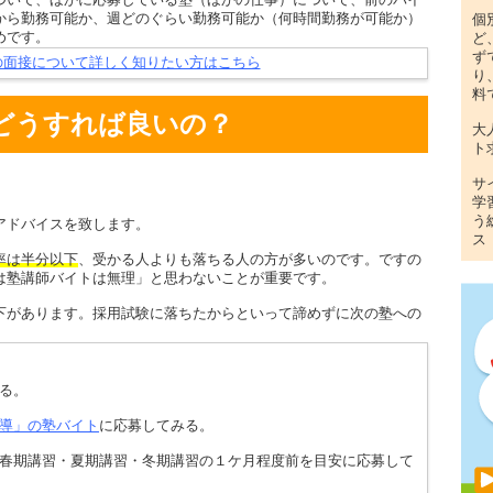
ら給
から勤務可能か、週どのぐらい勤務可能か（何時間勤務が可能か）
個
めです。
ど
・1
ず
の面接について詳しく知りたい方はこちら
料・
り
料
・武
どうすれば良いの？
考条
大
ト
・秀
料・
サ
学
・I
う
アドバイスを致します。
ら給
ス
率は半分以下
、受かる人よりも落ちる人の方が多いのです。ですの
・フ
は塾講師バイトは無理」と思わないことが重要です。
給料
下があります。採用試験に落ちたからといって諦めずに次の塾への
・明
選考
・【
る。
給料
導」の塾バイト
に応募してみる。
・森
条件
春期講習・夏期講習・冬期講習の１ケ月程度前を目安に応募して
・創