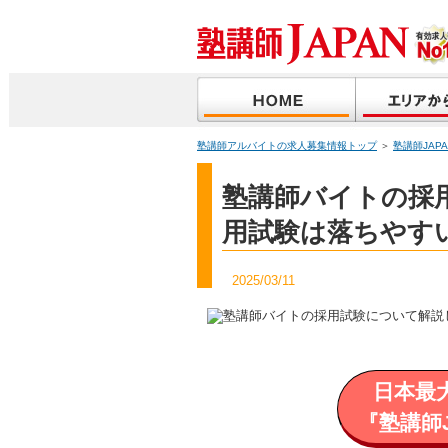
塾講師アルバイトの求人募集情報トップ
＞
塾講師JAP
塾講師バイトの採
用試験は落ちやす
2025/03/11
日本最
『塾講師