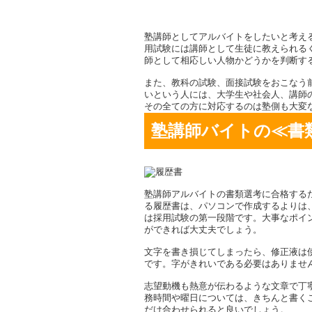
塾講師としてアルバイトをしたいと考え
用試験には講師として生徒に教えられる
師として相応しい人物かどうかを判断す
また、教科の試験、面接試験をおこなう
いという人には、大学生や社会人、講師
その全ての方に対応するのは塾側も大変
塾講師バイトの≪書
塾講師アルバイトの書類選考に合格する
る履歴書は、パソコンで作成するよりは
は採用試験の第一段階です。大事なポイ
ができれば大丈夫でしょう。
文字を書き損じてしまったら、修正液は
です。字がきれいである必要はありませ
志望動機も熱意が伝わるような文章で丁
務時間や曜日については、きちんと書く
だけ合わせられると良いでしょう。