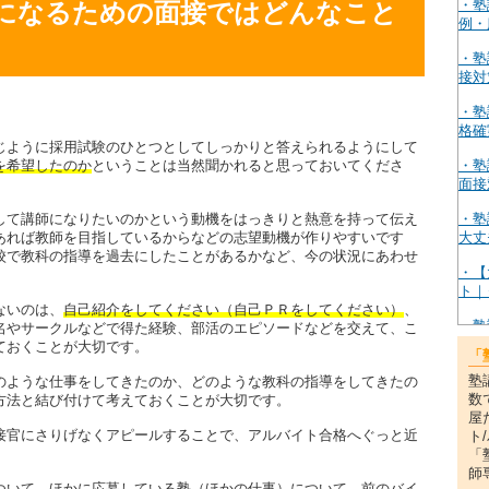
・塾
になるための面接ではどんなこと
例・
・塾
接対
・塾
格確
じように採用試験のひとつとしてしっかりと答えられるようにして
・塾
を希望したのか
ということは当然聞かれると思っておいてくださ
面接
・塾
して講師になりたいのかという動機をはっきりと熱意を持って伝え
大丈
あれば教師を目指しているからなどの志望動機が作りやすいです
校で教科の指導を過去にしたことがあるかなど、今の状況にあわせ
・【
。
ト｜
ないのは、
自己紹介をしてください（自己ＰＲをしてください）
、
・塾
名やサークルなどで得た経験、部活のエピソードなどを交えて、こ
時給
ておくことが大切です。
「
・オ
塾
のような仕事をしてきたのか、どのような教科の指導をしてきたの
う？
数
方法と結び付けて考えておくことが大切です。
屋
・塾
接官にさりげなくアピールすることで、アルバイト合格へぐっと近
ト
料を
「
師
・東
ついて、ほかに応募している塾（ほかの仕事）について、前のバイ