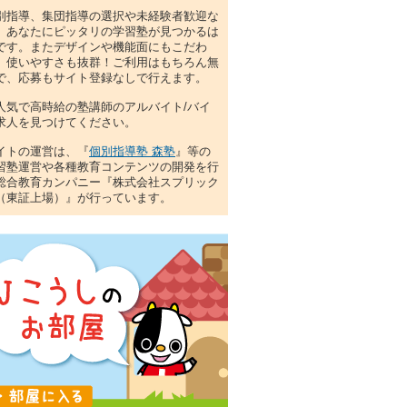
料・選考条件まで徹底解説！
別指導、集団指導の選択や未経験者歓迎な
、あなたにピッタリの学習塾が見つかるは
対1ネッツのバイトってどう？評判から給
です。またデザインや機能面にもこだわ
選考条件まで徹底解説！
、使いやすさも抜群！ご利用はもちろん無
で、応募もサイト登録なしで行えます。
田塾のバイトってどう？評判から給料・選
件まで徹底解説！
人気で高時給の塾講師のアルバイト/バイ
求人を見つけてください。
英予備校のバイトってどう？評判から給
選考条件まで徹底解説！
イトの運営は、『
個別指導塾 森塾
』等の
習塾運営や各種教育コンテンツの開発を行
TTO個別指導学院のバイトってどう？評判か
総合教育カンパニー『株式会社スプリック
料・選考条件まで徹底解説！
（東証上場）』が行っています。
リーステップのバイトってどう？評判から
・選考条件まで徹底解説！
光義塾のバイトってどう？評判から給料・
条件まで徹底解説！
スクールIE】のバイトってどう？評判から
・選考条件まで徹底解説！
塾のバイトってどう？評判から給料・選考
まで徹底解説！
英ゼミナールバイトの時給や待遇は？服装