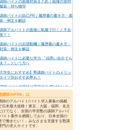
講師バイトの面接対策まとめ｜面接の質問
服装・持ち物等
講師バイトの自己PR｜履歴書の書き方・面
策・例文を解説
講師アルバイトの面接に私服で行くと不合
実？！
講師バイトの志望動機｜履歴書の書き方・
対策・例文を解説
講師バイトに必要な学力 「頭悪い自分でも
夫？」という方へ
大学生におすすめ】塾講師バイトのメリッ
タイプ別おすすめ塾も！
講師バイトの時給は高時給？ 稼げない？
・月収・給料の相場
塾講師JAPAN」は
ンライン指導塾【そら塾】のバイトってど
講師のアルバイト/バイト求人募集の掲載
評判から給料・選考条件まで徹底解説！
で日本最大規模！東京、大阪、福岡、名古
だけでなく、全国の学習塾の講師アルバイ
講師の年収は？ 正社員・バイトの年収・給
/バイト案件を網羅しており、日本全国の
解説！
塾で働きたい！」みなさまを支援する塾講
専門の求人サイトです。
京個別指導学院のバイトってどう？評判か